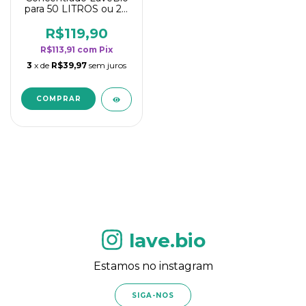
para 50 LITROS ou 20
borrifadores - Maior
rendimento da
R$119,90
categoria - Flor de
R$113,91
com
Pix
Laranjeira
3
x de
R$39,97
sem juros
lave.bio
Estamos no instagram
SIGA-NOS