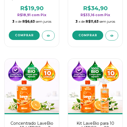
borrifadores - Maior
borrifadores - Maior
rendimento da
rendimento da
R$19,90
R$34,90
categoria - Flor de
categoria - Flor de
R$18,91
com
Pix
R$33,16
com
Pix
Laranjeira
Laranjeira
3
x de
R$6,63
sem juros
3
x de
R$11,63
sem juros
Concentrado LaveBio
Kit LaveBio para 10