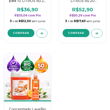
para 10 LITROS ou 20
LITROS ou 20
borrifadores - Maior
borrifadores - Maior
rendimento da
rendimento da
R$36,90
R$52,90
categoria - Flor de
categoria - Flor de
R$35,06
com
Pix
R$50,26
com
Pix
Laranjeira
Laranjeira
3
x de
R$12,30
sem juros
3
x de
R$17,63
sem juros
Concentrado LaveBio