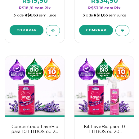
R$19,90
R$34,90
categoria - Lavanda
categoria - Lavanda
R$18,91
com
Pix
R$33,16
com
Pix
3
x de
R$6,63
sem juros
3
x de
R$11,63
sem juros
Concentrado LaveBio
Kit LaveBio para 10
para 10 LITROS ou 20
LITROS ou 20
borrifadores - Maior
borrifadores - Maior