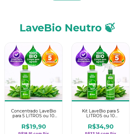
LaveBio Neutro 🍃
Concentrado LaveBio
Kit LaveBio para 5
para 5 LITROS ou 10
LITROS ou 10
borrifadores - Maior
borrifadores - Maior
rendimento da
rendimento da
R$19,90
R$34,90
categoria - Neutro
categoria - Neutro
R$18,91
com
Pix
R$33,16
com
Pix