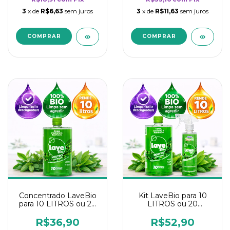
3
x de
R$6,63
sem juros
3
x de
R$11,63
sem juros
Concentrado LaveBio
Kit LaveBio para 10
para 10 LITROS ou 20
LITROS ou 20
borrifadores - Maior
borrifadores - Maior
rendimento da
rendimento da
R$36,90
R$52,90
categoria - Neutro
categoria - Neutro