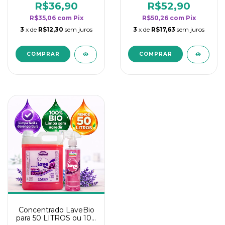
rendimento da
rendimento da
R$36,90
R$52,90
categoria - Lavanda
categoria - Lavanda
R$35,06
com
Pix
R$50,26
com
Pix
3
x de
R$12,30
sem juros
3
x de
R$17,63
sem juros
Concentrado LaveBio
para 50 LITROS ou 100