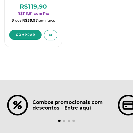
borrifadores - Maior
rendimento da
R$119,90
categoria - Lavanda
R$113,91
com
Pix
3
x de
R$39,97
sem juros
Combos promocionais com
descontos - Entre aqui