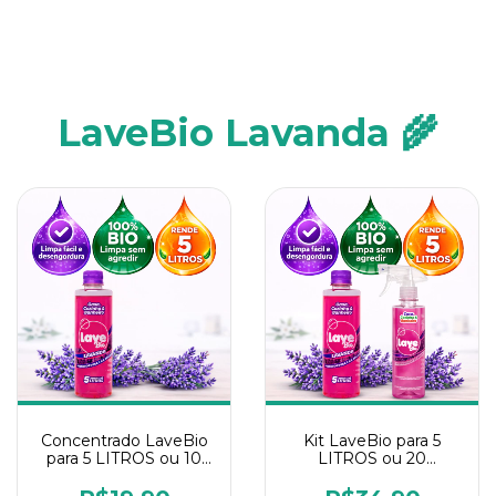
LaveBio Lavanda 🌾
Concentrado LaveBio
Kit LaveBio para 5
para 5 LITROS ou 10
LITROS ou 20
borrifadores - Maior
borrifadores - Maior
rendimento da
rendimento da