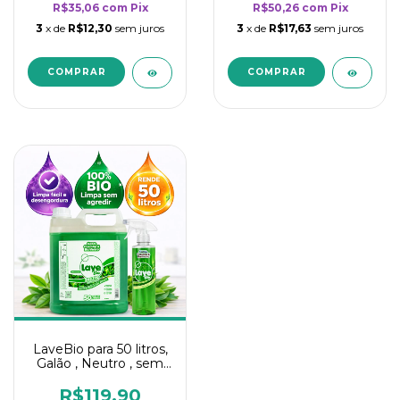
R$35,06
com
Pix
R$50,26
com
Pix
3
x de
R$12,30
sem juros
3
x de
R$17,63
sem juros
LaveBio para 50 litros,
Galão , Neutro , sem
cheiro - 5L
R$119,90