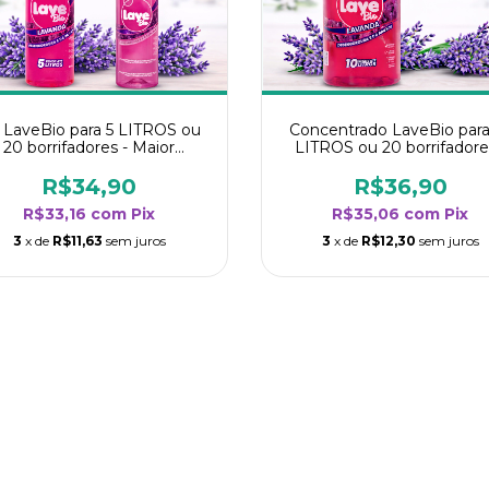
t LaveBio para 5 LITROS ou
Concentrado LaveBio para
20 borrifadores - Maior
LITROS ou 20 borrifadore
endimento da categoria -
Maior rendimento da categ
Lavanda
- Lavanda
R$34,90
R$36,90
R$33,16
com
Pix
R$35,06
com
Pix
3
x de
R$11,63
sem juros
3
x de
R$12,30
sem juros