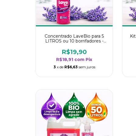
Concentrado LaveBio para 5
Ki
LITROS ou 10 borrifadores -
Maior rendimento da categoria
r
- Lavanda
R$19,90
R$18,91
com
Pix
3
x de
R$6,63
sem juros