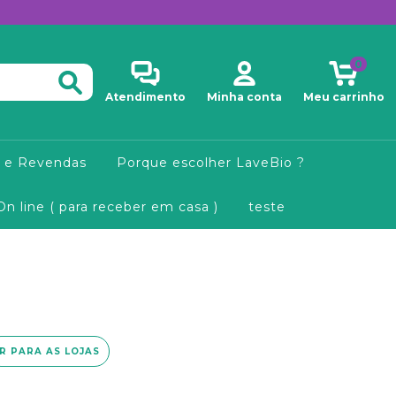
0
Atendimento
Minha conta
Meu carrinho
 e Revendas
Porque escolher LaveBio ?
On line ( para receber em casa )
teste
IR PARA AS LOJAS