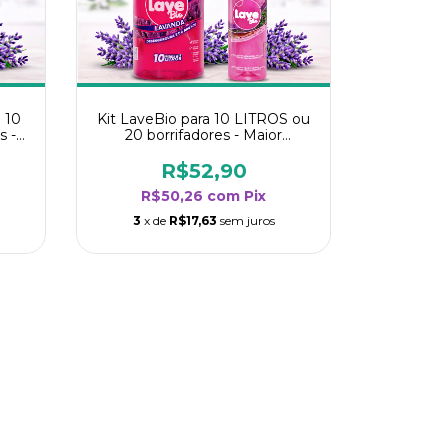
 10
Kit LaveBio para 10 LITROS ou
s -
20 borrifadores - Maior
oria
rendimento da categoria -
Lavanda
R$52,90
R$50,26
com
Pix
3
x de
R$17,63
sem juros