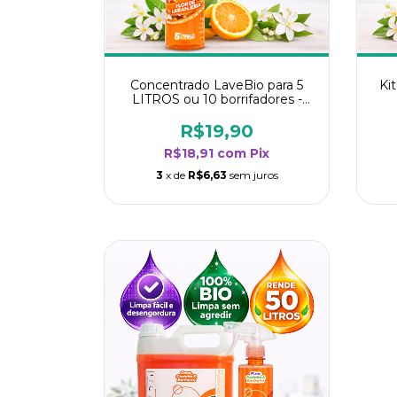
Concentrado LaveBio para 5
Ki
LITROS ou 10 borrifadores -
Maior rendimento da categoria
ren
- Flor de Laranjeira
R$19,90
R$18,91
com
Pix
3
x de
R$6,63
sem juros