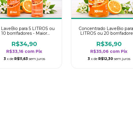
t LaveBio para 5 LITROS ou
Concentrado LaveBio para
10 borrifadores - Maior
LITROS ou 20 borrifadore
dimento da categoria - Flor
Maior rendimento da categ
de Laranjeira
- Flor de Laranjeira
R$34,90
R$36,90
R$33,16
com
Pix
R$35,06
com
Pix
3
x de
R$11,63
sem juros
3
x de
R$12,30
sem juros