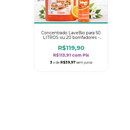
Concentrado LaveBio para 50
LITROS ou 20 borrifadores -
Maior rendimento da categoria
- Flor de Laranjeira
R$119,90
R$113,91
com
Pix
3
x de
R$39,97
sem juros