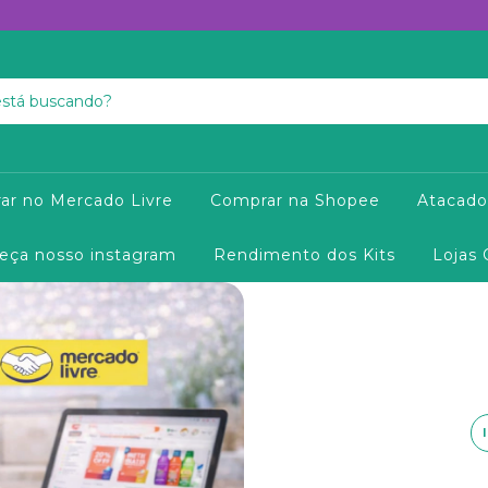
ar no Mercado Livre
Comprar na Shopee
Atacado
eça nosso instagram
Rendimento dos Kits
Lojas 