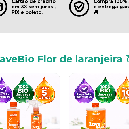
Cartão de crédito
Compra 100% 
em 3X sem juros ,
e entrega gar
PIX e boleto.
🚚
aveBio Flor de laranjeira 