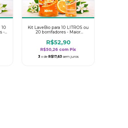
 10
Kit LaveBio para 10 LITROS ou
s -
20 borrifadores - Maior
oria
rendimento da categoria - Flor
de Laranjeira
R$52,90
R$50,26
com
Pix
3
x de
R$17,63
sem juros