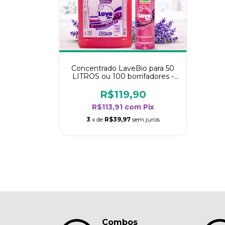
Concentrado LaveBio para 50
LITROS ou 100 borrifadores -
Maior rendimento da categoria
- Lavanda
R$119,90
R$113,91
com
Pix
3
x de
R$39,97
sem juros
Combos