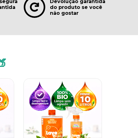
segura
Devolução garantida
antida
do produto se você
não gostar
🍑