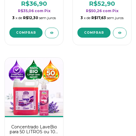
rendimento da
rendimento da
R$36,90
R$52,90
categoria - Lavanda
categoria - Lavanda
R$35,06
com
Pix
R$50,26
com
Pix
3
x de
R$12,30
sem juros
3
x de
R$17,63
sem juros
Concentrado LaveBio
para 50 LITROS ou 100