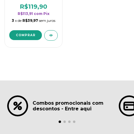
borrifadores - Maior
rendimento da
R$119,90
categoria - Lavanda
R$113,91
com
Pix
3
x de
R$39,97
sem juros
Combos promocionais com
descontos - Entre aqui