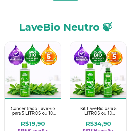
LaveBio Neutro 🍃
Concentrado LaveBio
Kit LaveBio para 5
para 5 LITROS ou 10
LITROS ou 10
borrifadores - Maior
borrifadores - Maior
rendimento da
rendimento da
R$19,90
R$34,90
categoria - Neutro
categoria - Neutro
R$18,91
com
Pix
R$33,16
com
Pix