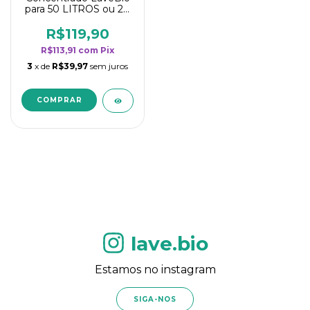
para 50 LITROS ou 20
borrifadores - Maior
rendimento da
R$119,90
categoria - Flor de
R$113,91
com
Pix
Laranjeira
3
x de
R$39,97
sem juros
lave.bio
Estamos no instagram
SIGA-NOS