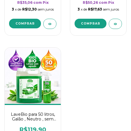
R$35,06
com
Pix
R$50,26
com
Pix
3
x de
R$12,30
sem juros
3
x de
R$17,63
sem juros
LaveBio para 50 litros,
Galão , Neutro , sem
cheiro - 5L
R$119,90