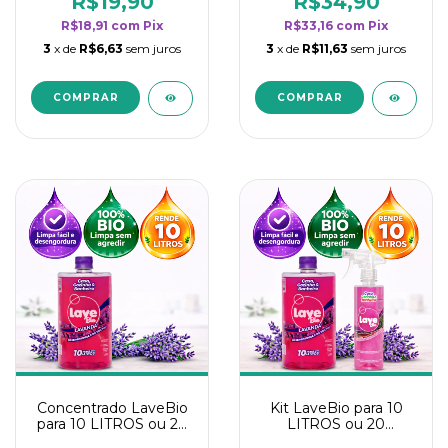
R$19,90
R$34,90
categoria - Lavanda
categoria - Lavanda
R$18,91
com
Pix
R$33,16
com
Pix
3
x de
R$6,63
sem juros
3
x de
R$11,63
sem juros
Concentrado LaveBio
Kit LaveBio para 10
para 10 LITROS ou 20
LITROS ou 20
borrifadores - Maior
borrifadores - Maior