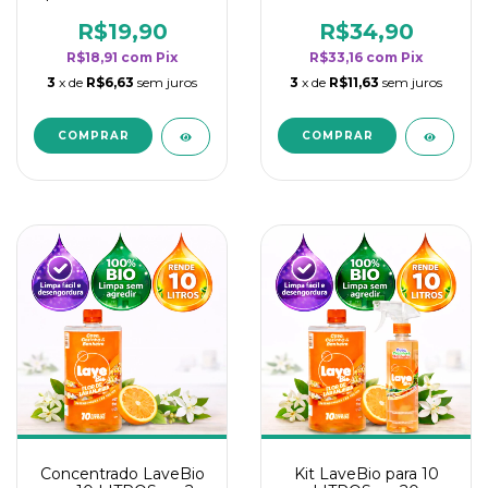
borrifadores - Maior
borrifadores - Maior
rendimento da
rendimento da
R$19,90
R$34,90
categoria - Flor de
categoria - Flor de
R$18,91
com
Pix
R$33,16
com
Pix
Laranjeira
Laranjeira
3
x de
R$6,63
sem juros
3
x de
R$11,63
sem juros
Concentrado LaveBio
Kit LaveBio para 10