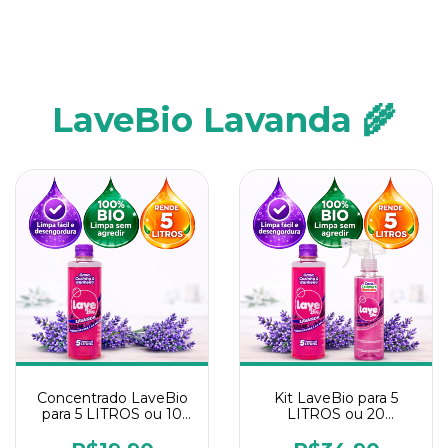
LaveBio Lavanda 🌾
Concentrado LaveBio
Kit LaveBio para 5
para 5 LITROS ou 10
LITROS ou 20
borrifadores - Maior
borrifadores - Maior
rendimento da
rendimento da