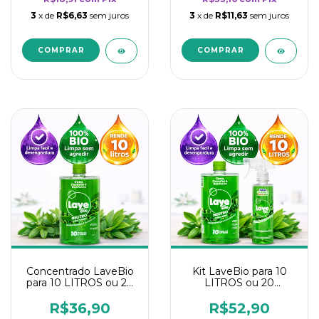
3
x de
R$6,63
sem juros
3
x de
R$11,63
sem juros
Concentrado LaveBio
Kit LaveBio para 10
para 10 LITROS ou 20
LITROS ou 20
borrifadores - Maior
borrifadores - Maior
rendimento da
rendimento da
R$36,90
R$52,90
categoria - Neutro
categoria - Neutro