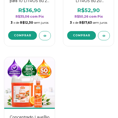
para 10 LITROS ou 20
LITROS ou 20
borrifadores - Maior
borrifadores - Maior
rendimento da
rendimento da
R$36,90
R$52,90
categoria - Flor de
categoria - Flor de
R$35,06
com
Pix
R$50,26
com
Pix
Laranjeira
Laranjeira
3
x de
R$12,30
sem juros
3
x de
R$17,63
sem juros
Concentrado LaveBio