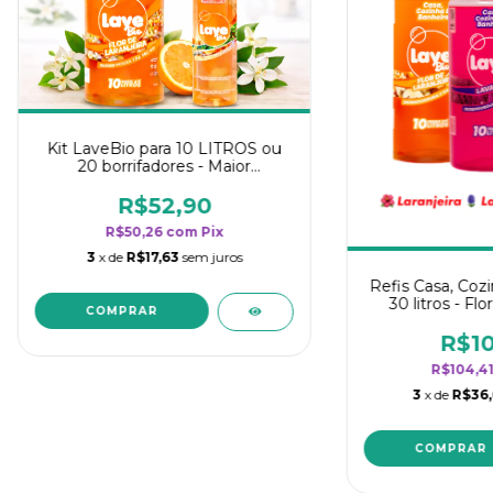
Kit LaveBio para 10 LITROS ou
20 borrifadores - Maior
rendimento da categoria - Flor
de Laranjeira
R$52,90
R$50,26
com
Pix
3
x de
R$17,63
sem juros
Refis Casa, Cozi
30 litros - Flo
Lavanda 
R$10
R$104,4
3
x de
R$36