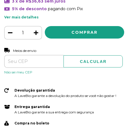
3
x de
R$36,63
sem juros
5% de desconto
pagando com Pix
Ver mais detalhes
ALTERAR CEP
Entregas para o CEP:
Meios de envio
CALCULAR
Não sei meu CEP
Devolução garantida
A LaveBio garante a devolução do produto se você não gostar !
Entrega garantida
A LaveBio garante a sua entrega com segurança
Compra no boleto