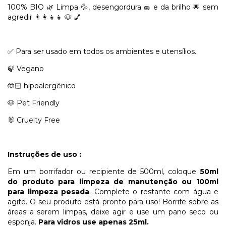
100% BIO 🌿 Limpa 💦, desengordura 🧽 e da brilho 🌟 sem
agredir 👨‍👩‍👧‍👧 🐶 💅
✅ Para ser usado em todos os ambientes e utensílios.
🍃 Vegano
🤲🏻 hipoalergênico
🐶 Pet Friendly
🐰 Cruelty Free
Instruções de uso :
Em um borrifador ou recipiente de 500ml, coloque
50ml
do produto para limpeza de manutenção ou 100ml
para limpeza pesada
. Complete o restante com água e
agite. O seu produto está pronto para uso! Borrife sobre as
áreas a serem limpas, deixe agir e use um pano seco ou
esponja.
Para vidros use apenas 25ml.