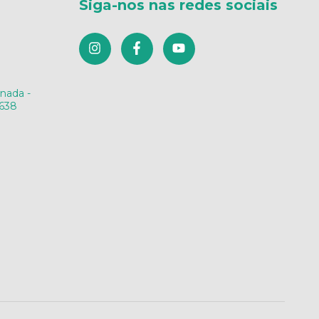
Siga-nos nas redes sociais
anada -
-638