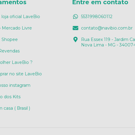
amentos
Entre em contato
loja oficial LaveBio
5531998060112
 Mercado Livre
contato@navibio.com.br
a Shopee
Rua Essex 119 - Jardim C
Nova Lima - MG - 34007
 Revendas
olher LaveBio ?
ar no site LaveBio
sso instagram
 dos Kits
casa ( Brasil )