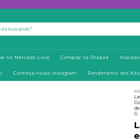
ar no Mercado Livre
Comprar na Shopee
Atacado
o
Conheça nosso instagram
Rendimento dos Kits
Iní
La
Co
de
G
L
e