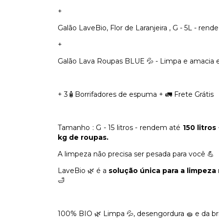
+
Galão LaveBio, Flor de Laranjeira , G - 5L - rende 
+
Galão Lava Roupas BLUE 💦 - Limpa e amacia 
+ 3🧴Borrifadores de espuma + 🚛 Frete Grátis
Tamanho : G - 15 litros - rendem até
150 litro
kg de roupas.
A limpeza não precisa ser pesada para você 💪
LaveBio 🌿 é a
solução única para a limpeza
🛁
100% BIO 🌿 Limpa 💦, desengordura 🧽 e da brilh