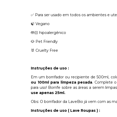
✅ Para ser usado em todos os ambientes e uten
🍃 Vegano
🤲🏻 hipoalergênico
🐶 Pet Friendly
🐰 Cruelty Free
Instruções de uso :
Em um borrifador ou recipiente de 500ml, co
ou 100ml para limpeza pesada
. Complete o
para uso! Borrife sobre as áreas a serem limpa
use apenas 25ml.
Obs: O borrifador da LaveBio já vem com as mar
Instruções de uso ( Lave Roupas ) :