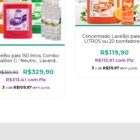
Concentrado LaveBio para
LITROS ou 20 borrifadore
Maior rendimento da categ
- Flor de Laranjeira
R$119,90
eBio para 150 litros, Combo
R$113,91
com
Pix
Galões G : Neutro , Lavanda
e Flor de Laranjeira + 3
3
x de
R$39,97
sem juros
borrifadores
R$329,90
R$359,90
R$313,41
com
Pix
3
x de
R$109,97
sem juros