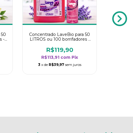
 50
Concentrado LaveBio para 50
s -
LITROS ou 100 borrifadores -
oria
Maior rendimento da categoria
- Lavanda
R$119,90
Galões
R$113,91
com
Pix
Banheiro -
Flor de 
3
x de
R$39,97
sem juros
Neutro + F
R$239,
2
R$2
3
x de