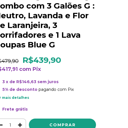
ombo com 3 Galões G :
eutro, Lavanda e Flor
e Laranjeira, 3
orrifadores e 1 Lava
oupas Blue G
R$439,90
$479,90
$417,91
com
Pix
3
x de
R$146,63
sem juros
5% de desconto
pagando com Pix
r mais detalhes
Frete grátis