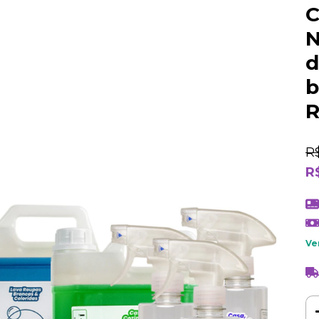
C
N
d
b
R
R
R
Ve