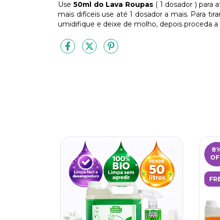
Use
50ml do Lava Roupas
( 1 dosador ) para 
mais difíceis use até 1 dosador a mais. Para 
umidifique e deixe de molho, depois proceda a
8
OF
FR