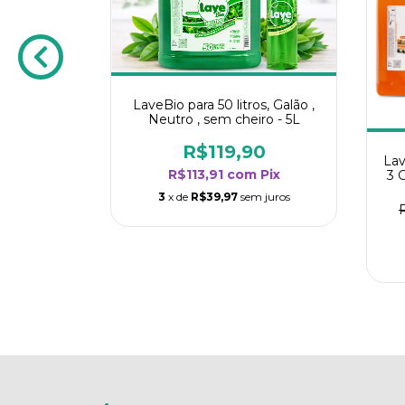
LaveBio para 50 litros, Galão ,
Neutro , sem cheiro - 5L
R$119,90
0 lavagens
Lav
R$113,91
com
Pix
 LaveBio
3 
3
x de
R$39,97
sem juros
0
m
Pix
m juros